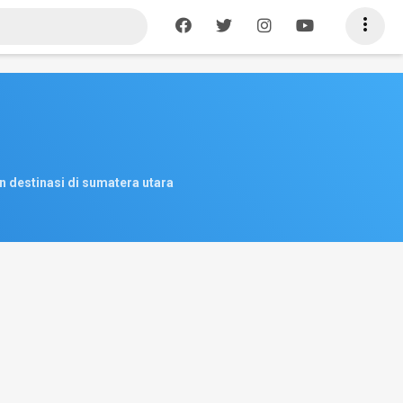

n destinasi di sumatera utara