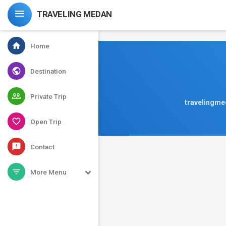
-->

TRAVELING MEDAN
home
Home
public
Destination
people_outline
Private Trip
travelingmed
favorite_border
Open Trip
feedback
Contact
filter_list
More Menu