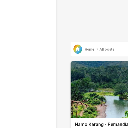
›

All posts
Home
Namo Karang - Pemandia