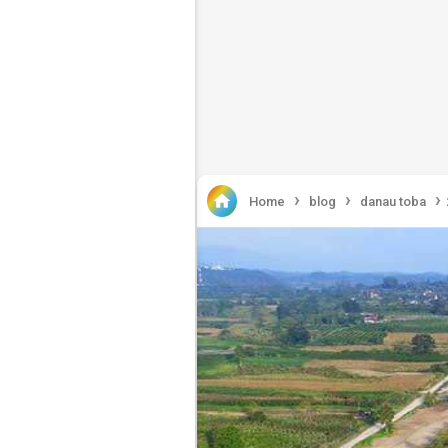
›
›
›

Home
blog
danau toba