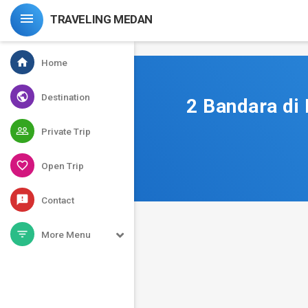
-->

TRAVELING MEDAN
home
Home
public
Destination
2 Bandara di
people_outline
Private Trip
favorite_border
Open Trip
feedback
Contact
filter_list
More Menu