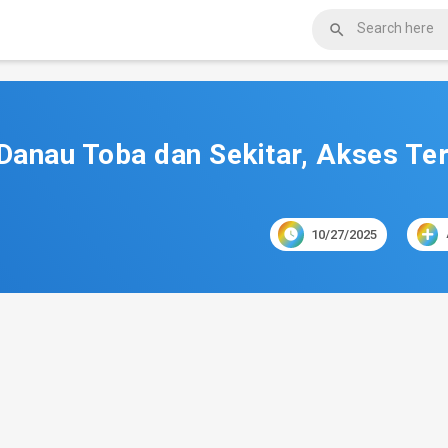

 Danau Toba dan Sekitar, Akses Te

10/27/2025