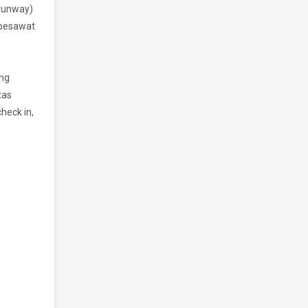
(runway)
 pesawat
ang
tas
heck in,