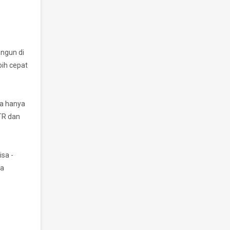
angun di
bih cepat
la hanya
TR dan
sa -
sa