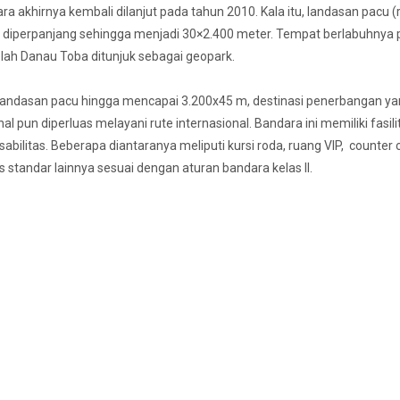
a akhirnya kembali dilanjut pada tahun 2010. Kala itu, landasan pacu 
 diperpanjang sehingga menjadi 30×2.400 meter. Tempat berlabuhnya
elah Danau Toba ditunjuk sebagai geopark.
landasan pacu hingga mencapai 3.200x45 m, destinasi penerbangan y
l pun diperluas melayani rute internasional. Bandara ini memiliki fasili
litas. Beberapa diantaranya meliputi kursi roda, ruang VIP, counter c
s standar lainnya sesuai dengan aturan bandara kelas II.