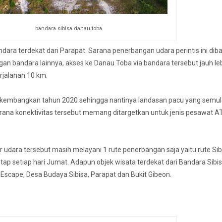
bandara sibisa danau toba
ara terdekat dari Parapat. Sarana penerbangan udara perintis ini dib
an bandara lainnya, akses ke Danau Toba via bandara tersebut jauh le
rjalanan 10 km.
ikembangkan tahun 2020 sehingga nantinya landasan pacu yang semu
ana konektivitas tersebut memang ditargetkan untuk jenis pesawat A
udara tersebut masih melayani 1 rute penerbangan saja yaitu rute Sibi
etap setiap hari Jumat. Adapun objek wisata terdekat dari Bandara Sibi
Escape, Desa Budaya Sibisa, Parapat dan Bukit Gibeon.