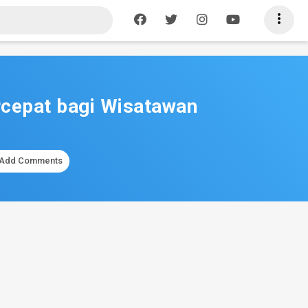

rcepat bagi Wisatawan
Add Comments