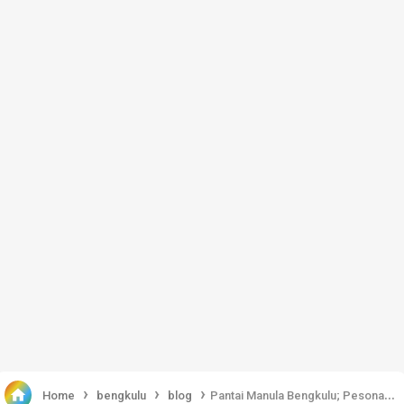
›
›
›

Home
bengkulu
blog
Pantai Manula Bengkulu; Pesona Tanah Lot di Kaur yang Istimewa