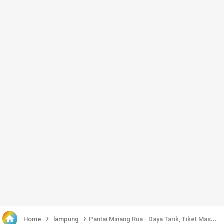
›
›

Home
lampung
Pantai Minang Rua - Daya Tarik, Tiket Masuk, Aktivitas & Rute Lokasi