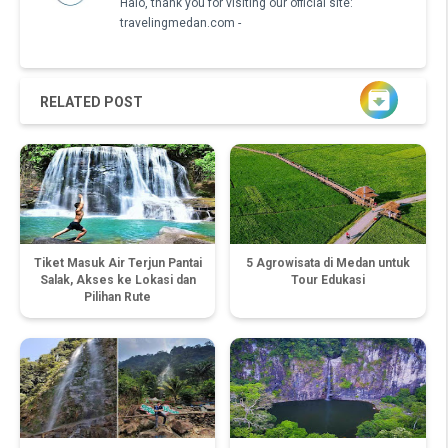
Halo, thank you for visiting our official site:
travelingmedan.com -

RELATED POST
Tiket Masuk Air Terjun Pantai
5 Agrowisata di Medan untuk
Salak, Akses ke Lokasi dan
Tour Edukasi
Pilihan Rute