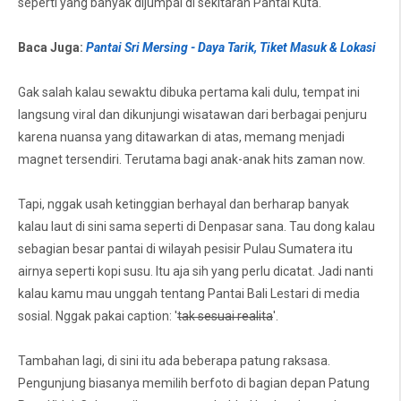
seperti yang banyak dijumpai di sekitaran Pantai Kuta.
Baca Juga:
Pantai Sri Mersing - Daya Tarik, Tiket Masuk & Lokasi
Gak salah kalau sewaktu dibuka pertama kali dulu, tempat ini
langsung viral dan dikunjungi wisatawan dari berbagai penjuru
karena nuansa yang ditawarkan di atas, memang menjadi
magnet tersendiri. Terutama bagi anak-anak hits zaman now.
Tapi, nggak usah ketinggian berhayal dan berharap banyak
kalau laut di sini sama seperti di Denpasar sana. Tau dong kalau
sebagian besar pantai di wilayah pesisir Pulau Sumatera itu
airnya seperti kopi susu. Itu aja sih yang perlu dicatat. Jadi nanti
kalau kamu mau unggah tentang Pantai Bali Lestari di media
sosial. Nggak pakai caption: '
tak sesuai realita
'.
Tambahan lagi, di sini itu ada beberapa patung raksasa.
Pengunjung biasanya memilih berfoto di bagian depan Patung