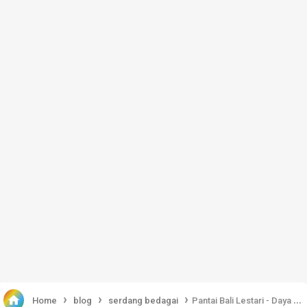
›
›
›

Home
blog
serdang bedagai
Pantai Bali Lestari - Daya Tarik, Lokasi dan Tiket Masuk