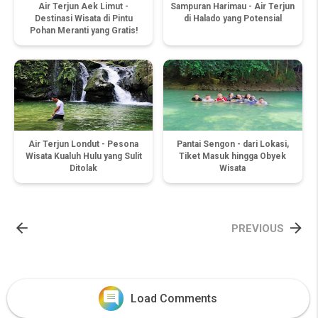
Air Terjun Aek Limut -
Sampuran Harimau - Air Terjun
Destinasi Wisata di Pintu
di Halado yang Potensial
Pohan Meranti yang Gratis!
Air Terjun Londut - Pesona
Pantai Sengon - dari Lokasi,
Wisata Kualuh Hulu yang Sulit
Tiket Masuk hingga Obyek
Ditolak
Wisata


PREVIOUS
comments
Load Comments