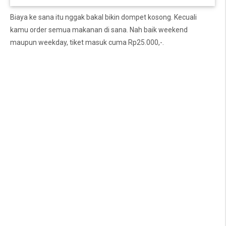
Biaya ke sana itu nggak bakal bikin dompet kosong. Kecuali
kamu order semua makanan di sana. Nah baik weekend
maupun weekday, tiket masuk cuma Rp25.000,-.