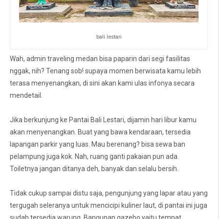
bali lestari
Wah, admin traveling medan bisa paparin dari segi fasilitas
nggak, nih? Tenang sob! supaya momen berwisata kamu lebih
terasa menyenangkan, di sini akan kami ulas infonya secara
mendetail.
Jika berkunjung ke Pantai Bali Lestari, dijamin hari libur kamu
akan menyenangkan. Buat yang bawa kendaraan, tersedia
lapangan parkir yang luas. Mau berenang? bisa sewa ban
pelampung juga kok. Nah, ruang ganti pakaian pun ada.
Toiletnya jangan ditanya deh, banyak dan selalu bersih.
Tidak cukup sampai distu saja, pengunjung yang lapar atau yang
tergugah seleranya untuk mencicipi kuliner laut, di pantai ini juga
sudah tersedia warung. Bangunan gazebo yaitu tempat