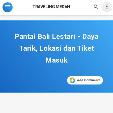
-->



TRAVELING MEDAN
Pantai Bali Lestari - Daya
Tarik, Lokasi dan Tiket
Masuk
Add Comments