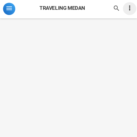
-->



TRAVELING MEDAN