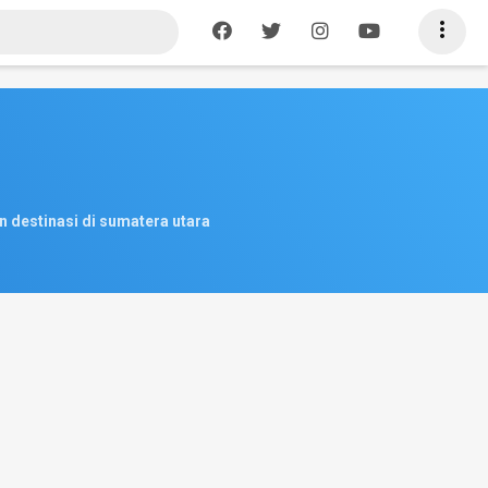

n destinasi di sumatera utara