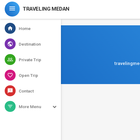
-->

TRAVELING MEDAN
home
Home
public
Destination
people_outline
Private Trip
travelingmed
favorite_border
Open Trip
feedback
Contact
filter_list
More Menu