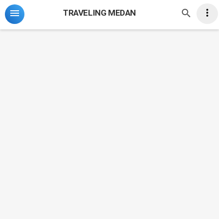
-->



TRAVELING MEDAN