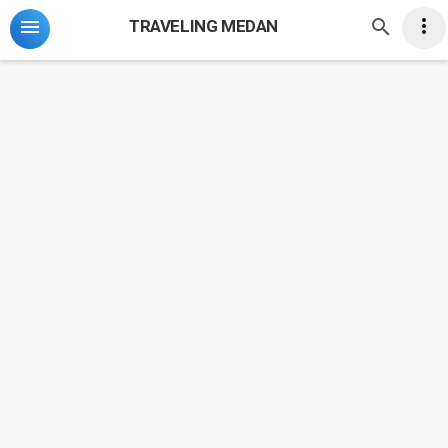
-->



TRAVELING MEDAN